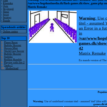
-
Film
-
Klassiske
/var/www/hegelundmedia.dk/flash-games.dk/show_game.php
on
-
Quiz
Matrix Remake
-
Skydespil
-
Slime
-
Sport
Warning
: Use 
-
Strategi
-
Puzzle
titel - assumed 't
Spændende artikler
an Error in a fu
-
Online casino
in
/var/www/hege
Top 10
1.
Planet Racer
games.dk/sho
2.
Bubble Shooter
42
3.
Heroes Mini
4.
World Cup Soccer
Matrix Remake
5.
Bubble Shooter
6.
Sudoku
7.
Redline Rumble
En mands version af The
8.
Playing with fire 2
9.
Tanks 2
10.
Motherload
Populære
Warning
: Use of undefined constant titel - assumed 'titel' (this wi
games.dk/