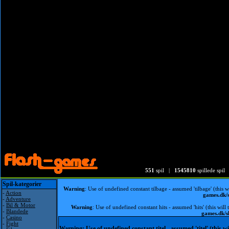
551
spil |
1545810
spillede spil
Spil-kategorier
Warning
: Use of undefined constant tilbage - assumed 'tilbage' (this 
-
Action
games.dk
-
Adventure
-
Bil & Motor
Warning
: Use of undefined constant hits - assumed 'hits' (this wil
-
Blandede
games.dk/
-
Casino
-
Fight
Warning
: Use of undefined constant titel - assumed 'titel' (this 