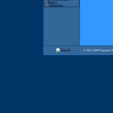
9.
Tanks 2
10.
Motherload
© 2005-2008 Hegelund 