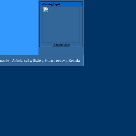
Tilfældigt spil
Dinosaur quiz
mmeside
::
Anbefal spil
::
Hjælp
::
Privacy policy
::
Kontakt