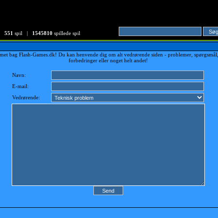
551
spil |
1545810
spillede spil
amet bag Flash-Games.dk! Du kan henvende dig om alt vedrørende siden - problemer, spørgsmål
forbedringer eller noget helt andet!
Navn:
E-mail:
Vedrørende: