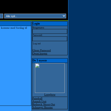
Login
, komme med forslag til
Brugernavn:
Password:
Glemt Password
Opret bruger
De 5 nyeste
Longbow
Paintball
Assault Unit
Redneck Shoot-Out
Schnappi Shooter