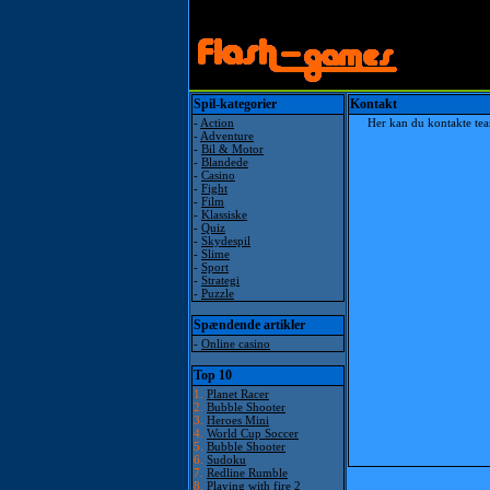
Spil-kategorier
Kontakt
-
Action
Her kan du kontakte te
-
Adventure
-
Bil & Motor
-
Blandede
-
Casino
-
Fight
-
Film
-
Klassiske
-
Quiz
-
Skydespil
-
Slime
-
Sport
-
Strategi
-
Puzzle
Spændende artikler
-
Online casino
Top 10
1.
Planet Racer
2.
Bubble Shooter
3.
Heroes Mini
4.
World Cup Soccer
5.
Bubble Shooter
6.
Sudoku
7.
Redline Rumble
8.
Playing with fire 2