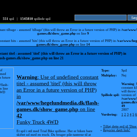
551
spil |
1545810
spillede spil
ant tilbage - assumed 'tilbage' (this will throw an Error in a future version of PHP) in
/var/www/
games.dk/show_game.php
on line
9
nstant hits - assumed 'hits' (this will throw an Error in a future version of PHP) in
/var/www/heg
games.dk/show_game.php
on line
14
tant titel - assumed 'titel' (this will throw an Error in a future version of PHP) in
lash-games.dk/show_game.php
on line
21
Type:
Spil
Multiplay:
Nej
Warning
: Use of undefined constant
titel - assumed 'titel' (this will throw
Warning
:
constant kl
an Error in a future version of PHP)
will throw 
Spillede spil:
version of
in
/var/www/
/var/www/hegelundmedia.dk/flash-
games.dk
49
games.dk/show_game.php
on line
2807
42
Vurdering:
1
2
3
4
5
6
Funky Truck 4WD
»
Tilføj dette spil til 'Dine
»
Reporter dødt link!
Et spil i stil med Trial Bike spillene. Her er biken bare
skiftet ud med en truck. Du bruger pile-tasterne til at