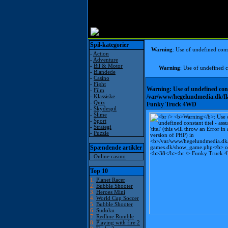
Spil-kategorier
Warning
: Use of undefined const
-
Action
-
Adventure
-
Bil & Motor
Warning
: Use of undefined co
-
Blandede
-
Casino
-
Fight
Warning
: Use of undefined cons
-
Film
-
Klassiske
/var/www/hegelundmedia.dk/f
-
Quiz
Funky Truck 4WD
-
Skydespil
-
Slime
-
Sport
-
Strategi
-
Puzzle
Spændende artikler
-
Online casino
Top 10
1.
Planet Racer
2.
Bubble Shooter
3.
Heroes Mini
4.
World Cup Soccer
5.
Bubble Shooter
6.
Sudoku
7.
Redline Rumble
8.
Playing with fire 2