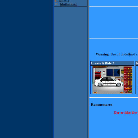
9.
Tanks 2
10.
Motherload
Warning
: Use of undefined co
Create A Ride 2
R
Kommentarer
Der er ikke ble