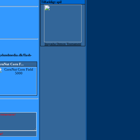
Tilfældigt spil
Inuyasha Demon Tournament
elundmedia.dk/flash-
rnNut Corn F...