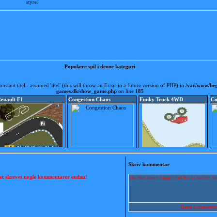
styre.
Populære spil i denne kategori
nstant titel - assumed 'titel' (this will throw an Error in a future version of PHP) in
/var/www/heg
games.dk/show_game.php
on line
185
enault F1
Congestion Chaos
Funky Truck 4WD
Co
Skriv kommentar
vet skrevet nogle kommentarer endnu!