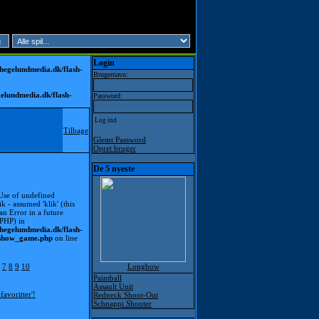
Login
hegelundmedia.dk/flash-
Brugernavn:
elundmedia.dk/flash-
Password:
Tilbage
Glemt Password
Opret bruger
De 5 nyeste
 Use of undefined
ik - assumed 'klik' (this
an Error in a future
 PHP) in
hegelundmedia.dk/flash-
/show_game.php
on line
7
8
9
10
Longbow
Paintball
Assault Unit
 favoritter'!
Redneck Shoot-Out
Schnappi Shooter