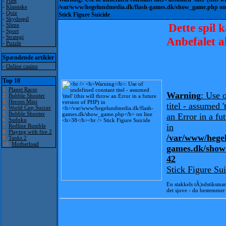
-
Film
-
Klassiske
/var/www/hegelundmedia.dk/flash-games.dk/show_game.php
on
-
Quiz
Stick Figure Suicide
-
Skydespil
Dette spil 
-
Slime
-
Sport
-
Strategi
Anbefalet a
-
Puzzle
Spændende artikler
-
Online casino
Top 10
1.
Planet Racer
Warning
: Use 
2.
Bubble Shooter
3.
Heroes Mini
titel - assumed 't
4.
World Cup Soccer
5.
Bubble Shooter
an Error in a fu
6.
Sudoku
in
7.
Redline Rumble
8.
Playing with fire 2
/var/www/hege
9.
Tanks 2
10.
Motherload
games.dk/sho
42
Stick Figure Su
En stakkels tÃ¦ndstiksma
det sjove - du bestemmer