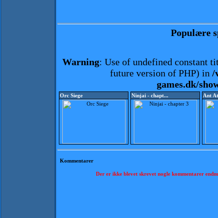
Populære sp
Warning
: Use of undefined constant tit
future version of PHP) in
/
games.dk/sho
Orc Siege
Ninjai - chapt...
Ant A
Kommentarer
Der er ikke blevet skrevet nogle kommentarer endn