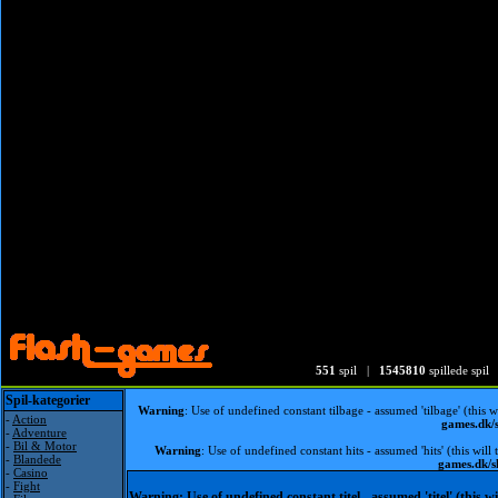
551
spil |
1545810
spillede spil
Spil-kategorier
Warning
: Use of undefined constant tilbage - assumed 'tilbage' (this 
-
Action
games.dk
-
Adventure
-
Bil & Motor
Warning
: Use of undefined constant hits - assumed 'hits' (this wil
-
Blandede
games.dk/
-
Casino
-
Fight
Warning
: Use of undefined constant titel - assumed 'titel' (this 