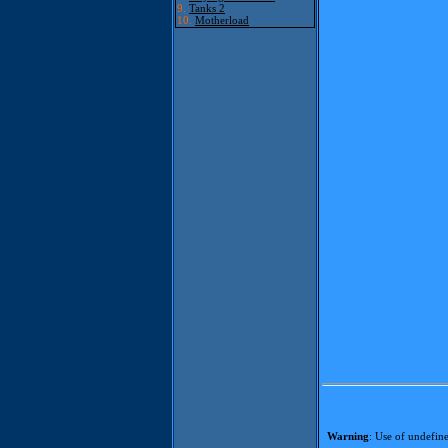
9.
Tanks 2
10.
Motherload
Warning
: Use of undefine