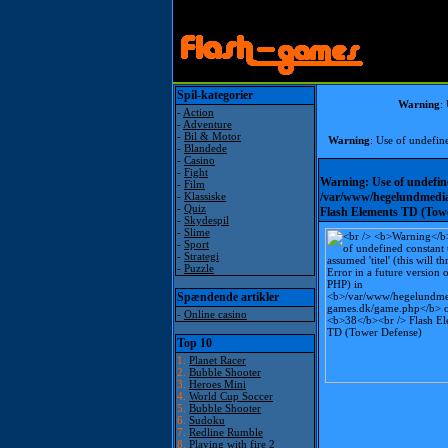
Spil-kategorier
Warning
:
-
Action
-
Adventure
-
Bil & Motor
Warning
: Use of undefine
-
Blandede
-
Casino
-
Fight
Warning
: Use of undefin
-
Film
-
Klassiske
/var/www/hegelundmedia
-
Quiz
Flash Elements TD (Tow
-
Skydespil
-
Slime
-
Sport
-
Strategi
-
Puzzle
Spændende artikler
-
Online casino
Top 10
1.
Planet Racer
2.
Bubble Shooter
3.
Heroes Mini
4.
World Cup Soccer
5.
Bubble Shooter
6.
Sudoku
7.
Redline Rumble
8.
Playing with fire 2