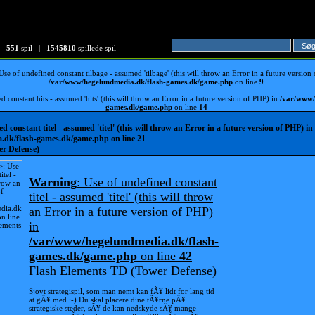
551
spil |
1545810
spillede spil
 Use of undefined constant tilbage - assumed 'tilbage' (this will throw an Error in a future version
/var/www/hegelundmedia.dk/flash-games.dk/game.php
on line
9
d constant hits - assumed 'hits' (this will throw an Error in a future version of PHP) in
/var/www/
games.dk/game.php
on line
14
ed constant titel - assumed 'titel' (this will throw an Error in a future version of PHP) in
.dk/flash-games.dk/game.php
on line
21
er Defense)
Warning
: Use of undefined constant
titel - assumed 'titel' (this will throw
an Error in a future version of PHP)
in
/var/www/hegelundmedia.dk/flash-
games.dk/game.php
on line
42
Flash Elements TD (Tower Defense)
Sjovt strategispil, som man nemt kan fÃ¥ lidt for lang tid
at gÃ¥ med :-) Du skal placere dine tÃ¥rne pÃ¥
strategiske steder, sÃ¥ de kan nedskyde sÃ¥ mange