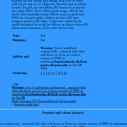
monstre og sÃ¥ hurtigt som muligt. Klik pÃ¥ et tÃ¥rn
pÃ¥ hÃ¸jre side for at vÃ¦lge det. Derefter skal du klikke
et sted i det grÃ¸nne omrÃ¥de pÃ¥ banen for at placere
det valgte tÃ¥rn. Hvert tÃ¥rn koster noget, sÃ¥ du har
derfor ikke uendeligt mange tÃ¥rne at gÃ¸re godt med.
NÃ¥r du vil starte spillet, klikker du bare pÃ¥ start-
knappen nederst pÃ¥ siden. Undervejs i spillet har du
ogsÃ¥ mulighed for at kÃ¸be tÃ¥rne og placere dem pÃ¥
banen mens monstrene lÃ¸ber eller flyver forbi.
Type:
Spil
Multiplay:
Nej
Warning
: Use of undefined
constant klik - assumed 'klik' (this
will throw an Error in a future
Spillede spil:
version of PHP) in
/var/www/hegelundmedia.dk/flash-
games.dk/game.php
on line
50
2805
Vurdering:
1
2
3
4
5
6
7
8
9
10
»
Føj
Warning
: Use of undefined constant titel - assumed 'titel'
(this will throw an Error in a future version of PHP) in
/var/www/hegelundmedia.dk/flash-games.dk/game.php
on line
86
Flash Elements TD (Tower Defense) til favoritter!
»
Reporter dødt link!
Populære spil i denne kategori
d constant titel - assumed 'titel' (this will throw an Error in a future version of PHP) in
/var/www/
games.dk/game.php
on line
166