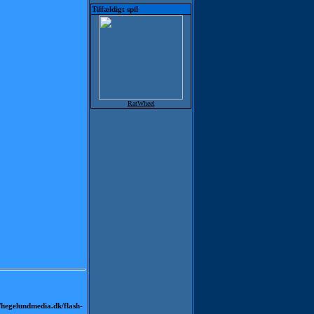
Tilfældigt spil
RatWheel
hegelundmedia.dk/flash-