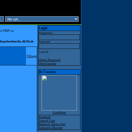
Login
 of PHP) in
Brugernavn:
hegelundmedia.dk/flash-
Password:
Tilbage
Glemt Password
Opret bruger
De 5 nyeste
Longbow
Paintball
Assault Unit
Redneck Shoot-Out
Schnappi Shooter