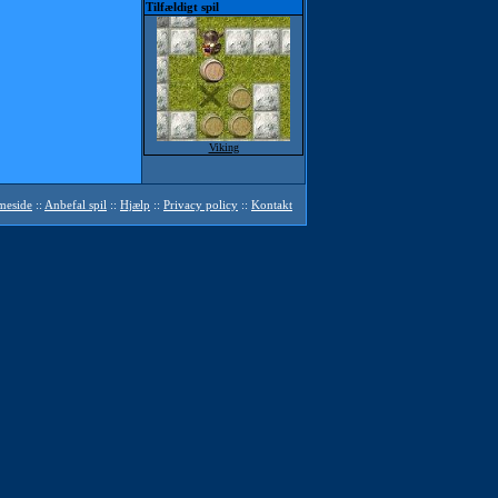
Tilfældigt spil
Viking
mmeside
::
Anbefal spil
::
Hjælp
::
Privacy policy
::
Kontakt