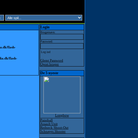
Login
Brugernavn:
Password:
.dk/flash-
a.dk/flash-
Glemt Password
Opret bruger
De 5 nyeste
Longbow
Paintball
Assault Unit
Redneck Shoot-Out
Schnappi Shooter