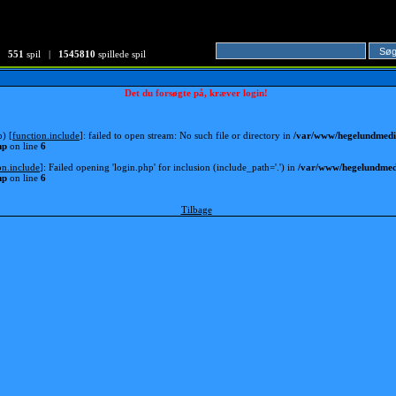
551
spil |
1545810
spillede spil
Det du forsøgte på, kræver login!
p) [
function.include
]: failed to open stream: No such file or directory in
/var/www/hegelundmedia
hp
on line
6
on.include
]: Failed opening 'login.php' for inclusion (include_path='.') in
/var/www/hegelundmedi
hp
on line
6
Tilbage