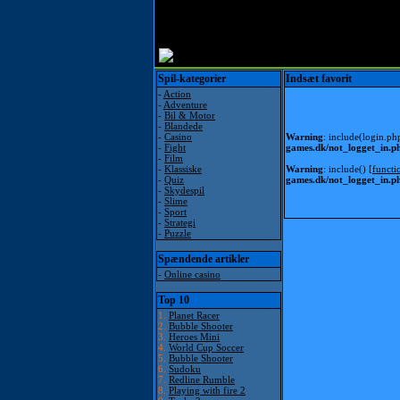
Spil-kategorier
Indsæt favorit
-
Action
-
Adventure
-
Bil & Motor
-
Blandede
-
Casino
Warning
: include(login.ph
-
Fight
games.dk/not_logget_in.p
-
Film
-
Klassiske
Warning
: include() [
functi
-
Quiz
games.dk/not_logget_in.p
-
Skydespil
-
Slime
-
Sport
-
Strategi
-
Puzzle
Spændende artikler
-
Online casino
Top 10
1.
Planet Racer
2.
Bubble Shooter
3.
Heroes Mini
4.
World Cup Soccer
5.
Bubble Shooter
6.
Sudoku
7.
Redline Rumble
8.
Playing with fire 2