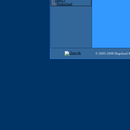
9.
Tanks 2
10.
Motherload
© 2005-2008 Hegelund 