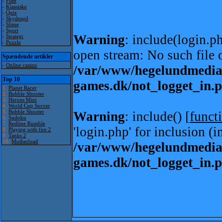
-
Film
-
Klassiske
-
Quiz
-
Skydespil
-
Slime
-
Sport
Warning
: include(login.ph
-
Strategi
-
Puzzle
open stream: No such file o
Spændende artikler
-
Online casino
/var/www/hegelundmedia.
Top 10
games.dk/not_logget_in.
1.
Planet Racer
2.
Bubble Shooter
3.
Heroes Mini
4.
World Cup Soccer
5.
Bubble Shooter
Warning
: include() [
funct
6.
Sudoku
7.
Redline Rumble
'login.php' for inclusion (i
8.
Playing with fire 2
9.
Tanks 2
10.
Motherload
/var/www/hegelundmedia.
games.dk/not_logget_in.