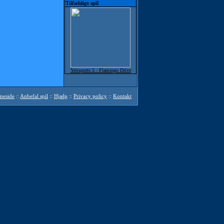
Tilfældigt spil
Yetisports 5 - Flamingo Drive
mmeside
::
Anbefal spil
::
Hjælp
::
Privacy policy
::
Kontakt