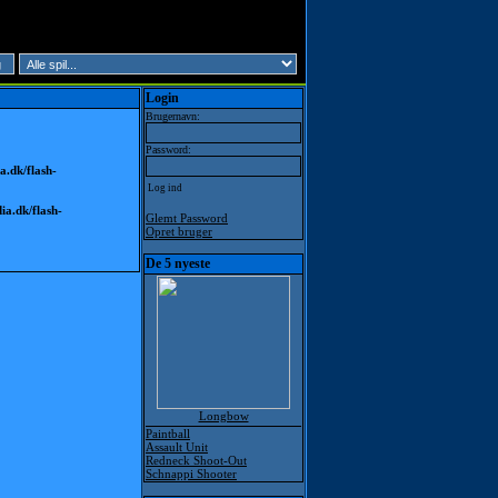
Login
Brugernavn:
Password:
.dk/flash-
a.dk/flash-
Glemt Password
Opret bruger
De 5 nyeste
Longbow
Paintball
Assault Unit
Redneck Shoot-Out
Schnappi Shooter