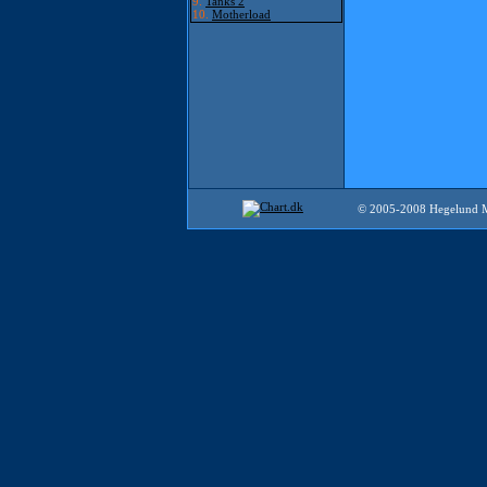
9.
Tanks 2
10.
Motherload
© 2005-2008 Hegelund 