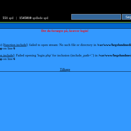
551
spil |
1545810
spillede spil
Det du forsøgte på, kræver login!
p) [
function.include
]: failed to open stream: No such file or directory in
/var/www/hegelundmedia
hp
on line
6
on.include
]: Failed opening 'login.php' for inclusion (include_path='.') in
/var/www/hegelundmedi
hp
on line
6
Tilbage