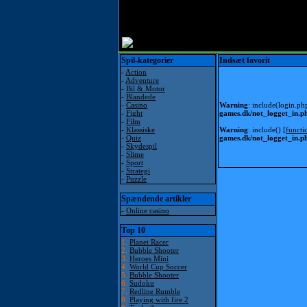
Spil-kategorier
Indsæt favorit
-
Action
-
Adventure
-
Bil & Motor
-
Blandede
-
Casino
Warning
: include(login.ph
-
Fight
games.dk/not_logget_in.p
-
Film
-
Klassiske
Warning
: include() [
functi
-
Quiz
games.dk/not_logget_in.p
-
Skydespil
-
Slime
-
Sport
-
Strategi
-
Puzzle
Spændende artikler
-
Online casino
Top 10
1.
Planet Racer
2.
Bubble Shooter
3.
Heroes Mini
4.
World Cup Soccer
5.
Bubble Shooter
6.
Sudoku
7.
Redline Rumble
8.
Playing with fire 2