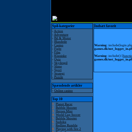
Spil-kategorier
Indsæt favorit
-
Action
-
Adventure
-
Bil & Motor
-
Blandede
-
Casino
Warning
: include(login.ph
-
Fight
games.dk/not_logget_in.p
-
Film
-
Klassiske
Warning
: include() [
functi
-
Quiz
games.dk/not_logget_in.p
-
Skydespil
-
Slime
-
Sport
-
Strategi
-
Puzzle
Spændende artikler
-
Online casino
Top 10
1.
Planet Racer
2.
Bubble Shooter
3.
Heroes Mini
4.
World Cup Soccer
5.
Bubble Shooter
6.
Sudoku
7.
Redline Rumble
8.
Playing with fire 2