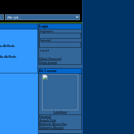
Login
Brugernavn:
Password:
.dk/flash-
a.dk/flash-
Glemt Password
Opret bruger
De 5 nyeste
Longbow
Paintball
Assault Unit
Redneck Shoot-Out
Schnappi Shooter