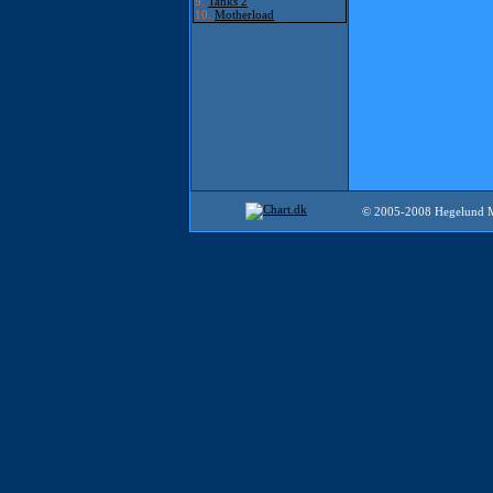
9.
Tanks 2
10.
Motherload
© 2005-2008 Hegelund 