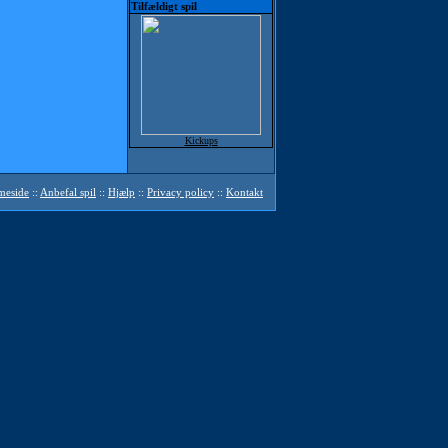
Tilfældigt spil
Kickups
mmeside
::
Anbefal spil
::
Hjælp
::
Privacy policy
::
Kontakt