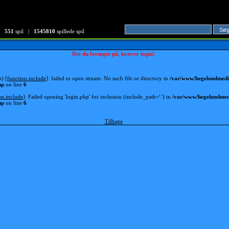
551
spil |
1545810
spillede spil
Det du forsøgte på, kræver login!
p) [
function.include
]: failed to open stream: No such file or directory in
/var/www/hegelundmedia
hp
on line
6
on.include
]: Failed opening 'login.php' for inclusion (include_path='.') in
/var/www/hegelundmedi
hp
on line
6
Tilbage