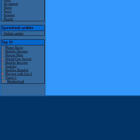
-
Quiz
-
Skydespil
-
Slime
-
Sport
-
Strategi
-
Puzzle
Spændende artikler
-
Online casino
Top 10
1.
Planet Racer
2.
Bubble Shooter
3.
Heroes Mini
4.
World Cup Soccer
5.
Bubble Shooter
6.
Sudoku
7.
Redline Rumble
8.
Playing with fire 2
9.
Tanks 2
10.
Motherload