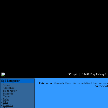
551
spil |
1545810
spillede spil
Spil-kategorier
Fatal error
: Uncaught Error: Call to undefined function my
-
Action
/var/www/h
-
Adventure
-
Bil & Motor
-
Blandede
-
Casino
-
Fight
-
Film
-
Klassiske