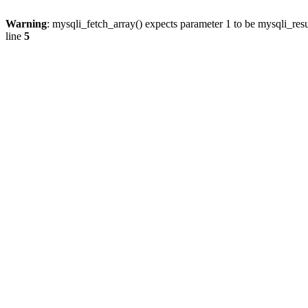
Warning
: mysqli_fetch_array() expects parameter 1 to be mysqli_resu
line
5