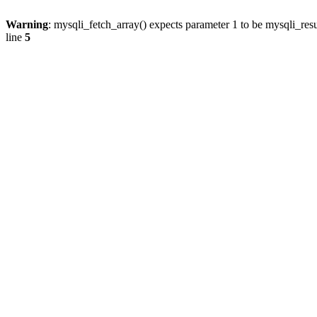
Warning
: mysqli_fetch_array() expects parameter 1 to be mysqli_resu
line
5